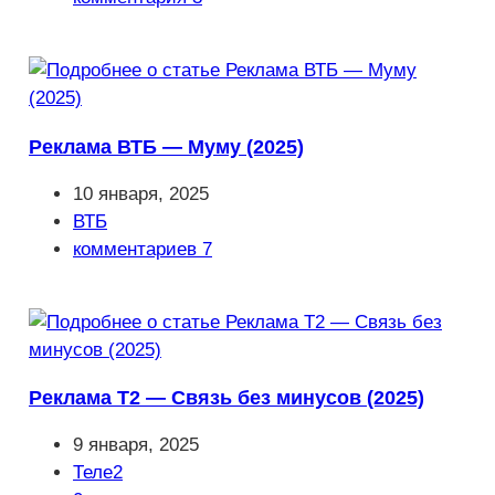
к
записи:
Реклама ВТБ — Муму (2025)
Запись
10 января, 2025
опубликована:
Рубрика
ВТБ
записи:
Комментарии
комментариев 7
к
записи:
Реклама Т2 — Связь без минусов (2025)
Запись
9 января, 2025
опубликована:
Рубрика
Теле2