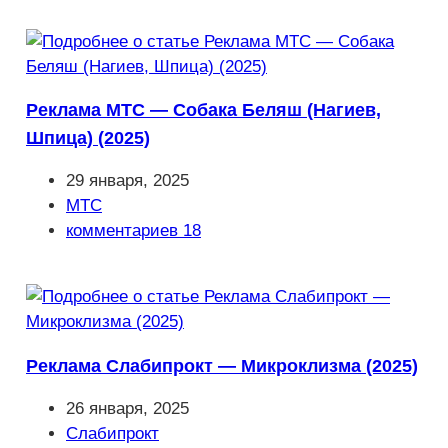
Реклама МТС — Собака Беляш (Нагиев,
Шпица) (2025)
Запись
29 января, 2025
опубликована:
Рубрика
МТС
записи:
Комментарии
комментариев 18
к
записи:
Реклама Слабипрокт — Микроклизма (2025)
Запись
26 января, 2025
опубликована:
Рубрика
Слабипрокт