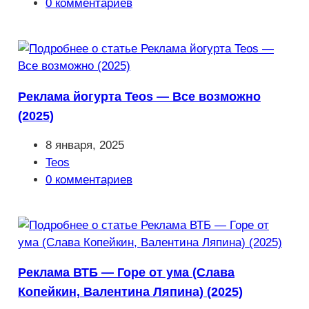
записи:
Комментарии
0 комментариев
к
записи:
Реклама йогурта Teos — Все возможно
(2025)
Запись
8 января, 2025
опубликована:
Рубрика
Teos
записи:
Комментарии
0 комментариев
к
записи:
Реклама ВТБ — Горе от ума (Слава
Копейкин, Валентина Ляпина) (2025)