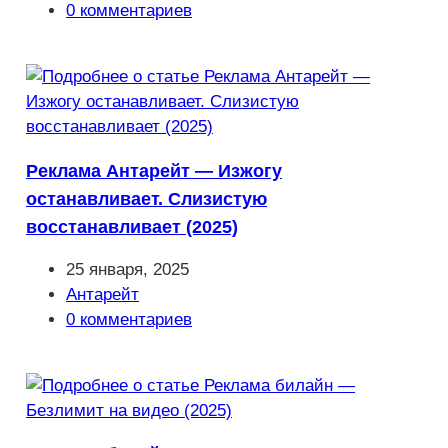
записи:
Комментарии
0 комментариев
к
записи:
Реклама Антарейт — Изжогу
останавливает. Слизистую
восстанавливает (2025)
Запись
25 января, 2025
опубликована:
Рубрика
Антарейт
записи:
Комментарии
0 комментариев
к
записи: