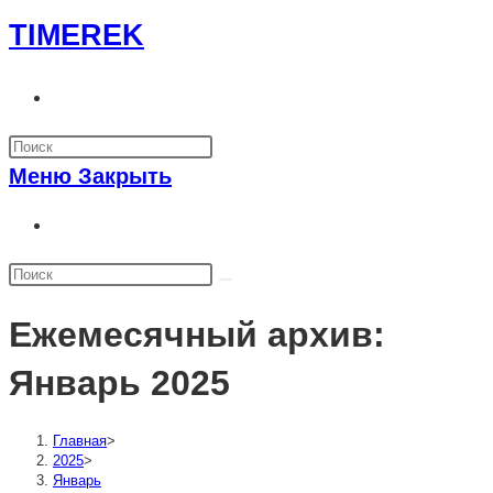
Перейти
TIMEREK
к
содержимому
Переключить
поиск
по
Меню
Закрыть
веб-
сайту
Переключить
поиск
по
веб-
Ежемесячный архив:
сайту
Январь 2025
Главная
>
2025
>
Январь