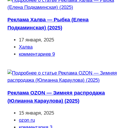
Реклама Халва — Рыбка (Елена
Подкаминская) (2025)
Запись
17 января, 2025
опубликована:
Рубрика
Халва
записи:
Комментарии
комментариев 9
к
записи:
Реклама OZON — Зимняя распродажа
(Юлианна Караулова) (2025)
Запись
15 января, 2025
опубликована:
Рубрика
ozon ru
записи:
Комментарии
комментария 3