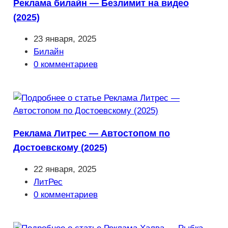
Реклама билайн — Безлимит на видео
(2025)
Запись
23 января, 2025
опубликована:
Рубрика
Билайн
записи:
Комментарии
0 комментариев
к
записи:
Реклама Литрес — Автостопом по
Достоевскому (2025)
Запись
22 января, 2025
опубликована:
Рубрика
ЛитРес
записи:
Комментарии
0 комментариев
к
записи: