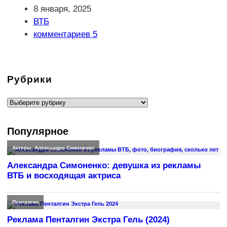
Запись
8 января, 2025
опубликована:
Рубрика
ВТБ
записи:
Комментарии
комментариев 5
к
записи:
Рубрики
Рубрики
Популярное
Актеры
,
Александра Симоненко
Александра Симоненко: девушка из рекламы
ВТБ и восходящая актриса
Пенталгин
Реклама Пенталгин Экстра Гель (2024)