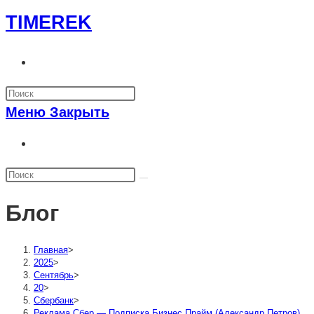
Перейти
TIMEREK
к
содержимому
Переключить
поиск
по
Меню
Закрыть
веб-
сайту
Переключить
поиск
по
веб-
Блог
сайту
Главная
>
2025
>
Сентябрь
>
20
>
Сбербанк
>
Реклама Сбер — Подписка Бизнес Прайм (Александр Петров)