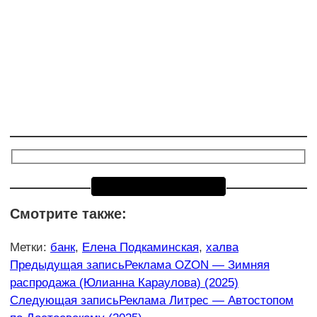
Смотрите также:
Метки
:
банк
,
Елена Подкаминская
,
халва
Еще
Предыдущая запись
Реклама OZON — Зимняя
распродажа (Юлианна Караулова) (2025)
статьи
Следующая запись
Реклама Литрес — Автостопом