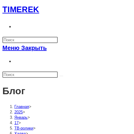
Перейти
TIMEREK
к
содержимому
Переключить
поиск
по
Меню
Закрыть
веб-
сайту
Переключить
поиск
по
веб-
Блог
сайту
Главная
>
2025
>
Январь
>
17
>
ТВ-ролики
>
Халва
>