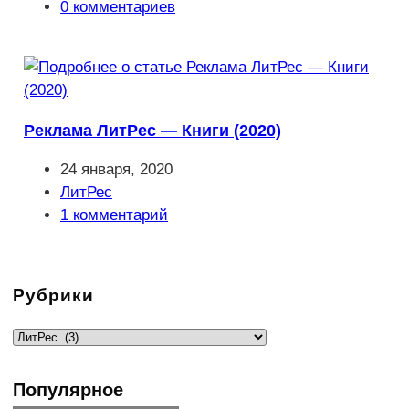
записи:
Комментарии
0 комментариев
к
записи:
Реклама ЛитРес — Книги (2020)
Запись
24 января, 2020
опубликована:
Рубрика
ЛитРес
записи:
Комментарии
1 комментарий
к
записи:
Рубрики
Рубрики
Популярное