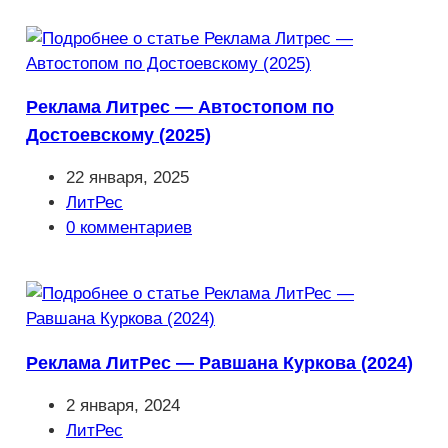
Реклама Литрес — Автостопом по
Достоевскому (2025)
Запись
22 января, 2025
опубликована:
Рубрика
ЛитРес
записи:
Комментарии
0 комментариев
к
записи:
Реклама ЛитРес — Равшана Куркова (2024)
Запись
2 января, 2024
опубликована:
Рубрика
ЛитРес