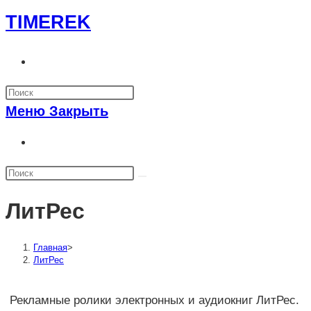
Перейти
TIMEREK
к
содержимому
Переключить
поиск
по
Меню
Закрыть
веб-
сайту
Переключить
поиск
по
веб-
ЛитРес
сайту
Главная
>
ЛитРес
Рекламные ролики электронных и аудиокниг ЛитРес.