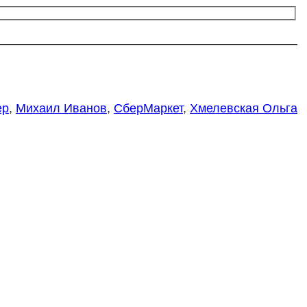
ер
,
Михаил Иванов
,
СберМаркет
,
Хмелевская Ольга