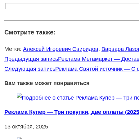
Смотрите также:
Метки
:
Алексей Игоревич Свиридов
,
Варвара Лазо
Еще
Предыдущая запись
Реклама Мегамаркет — Доставк
статьи
Следующая запись
Реклама Святой источник — С ф
Вам также может понравиться
Реклама Купер — Три покупки, две оплаты (2025
13 октября, 2025