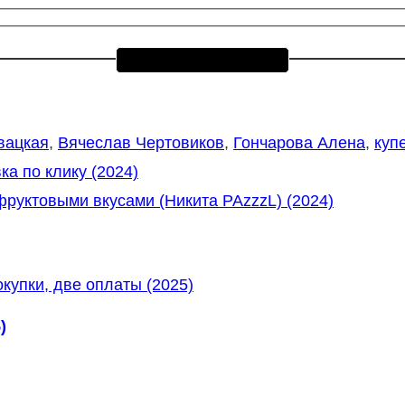
вацкая
,
Вячеслав Чертовиков
,
Гончарова Алена
,
куп
а по клику (2024)
руктовыми вкусами (Никита PAzzzL) (2024)
)