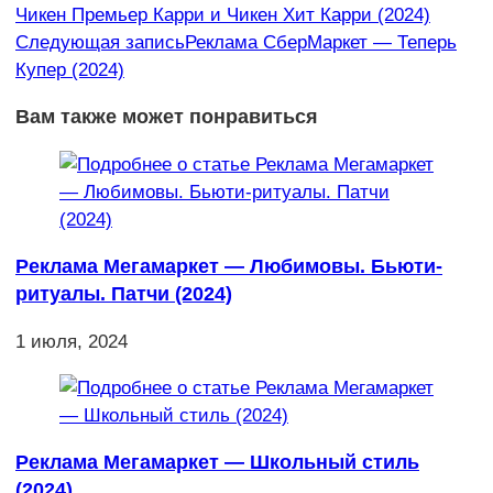
Чикен Премьер Карри и Чикен Хит Карри (2024)
статьи
Следующая запись
Реклама СберМаркет — Теперь
Купер (2024)
Вам также может понравиться
Реклама Мегамаркет — Любимовы. Бьюти-
ритуалы. Патчи (2024)
1 июля, 2024
Реклама Мегамаркет — Школьный стиль
(2024)