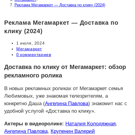
Реклама Мегамаркет — Доставка по клику (2024)
Реклама Мегамаркет — Доставка по
клику (2024)
Запись
1 июля, 2024
опубликована:
Рубрика
Мегамаркет
записи:
Комментарии
0 комментариев
к
записи:
Доставка по клику от Мегамаркет: обзор
рекламного ролика
В новых рекламных роликах от Мегамаркет семья
Любимовых, уже знакомая телезрителям, а
конкретно Даша (
Ангелина Павлова
) знакомит нас с
удобной услугой «Доставка по клику».
Актеры в видеоролике:
Наталия Колодяжная
,
Ангелина Павлова
,
Крупенин Валерий