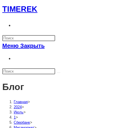
Перейти
TIMEREK
к
содержимому
Переключить
поиск
по
Меню
Закрыть
веб-
сайту
Переключить
поиск
по
веб-
Блог
сайту
Главная
>
2024
>
Июль
>
1
>
Сбербанк
>
Мегамаркет
>