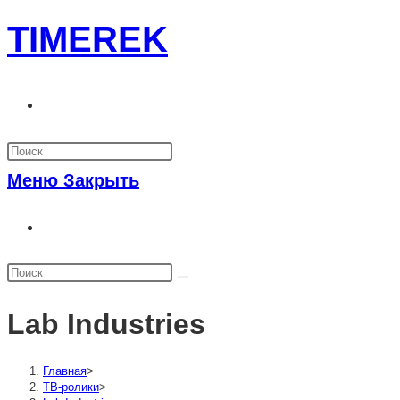
Перейти
TIMEREK
к
содержимому
Переключить
поиск
по
Меню
Закрыть
веб-
Переключить
сайту
поиск
по
веб-
Lab Industries
сайту
Главная
>
ТВ-ролики
>