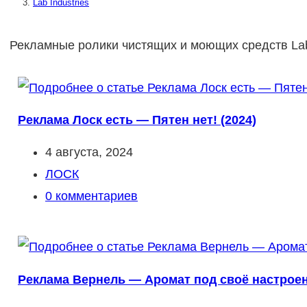
Lab Industries
Рекламные ролики чистящих и моющих средств Lab 
Реклама Лоск есть — Пятен нет! (2024)
Запись
4 августа, 2024
опубликована:
Рубрика
ЛОСК
записи:
Комментарии
0 комментариев
к
записи:
Реклама Вернель — Аромат под своё настроен