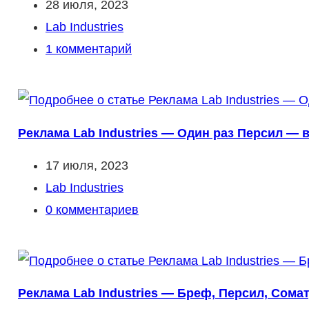
Запись
28 июля, 2023
опубликована:
Рубрика
Lab Industries
записи:
Комментарии
1 комментарий
к
записи:
Реклама Lab Industries — Один раз Персил — в
Запись
17 июля, 2023
опубликована:
Рубрика
Lab Industries
записи:
Комментарии
0 комментариев
к
записи:
Реклама Lab Industries — Бреф, Персил, Сомат