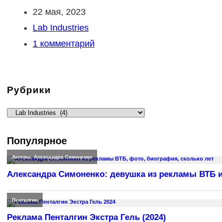
Запись
22 мая, 2023
опубликована:
Рубрика
Lab Industries
записи:
Комментарии
1 комментарий
к
записи:
Рубрики
Рубрики
Популярное
Актеры
,
Александра Симоненко
Александра Симоненко: девушка из рекламы ВТБ и
Пенталгин
Реклама Пенталгин Экстра Гель (2024)