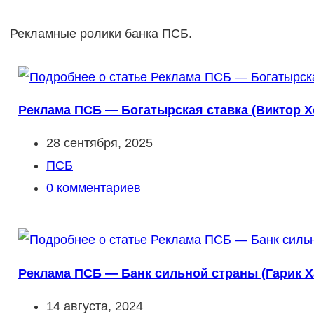
Рекламные ролики банка ПСБ.
Реклама ПСБ — Богатырская ставка (Виктор Хо
Запись
28 сентября, 2025
опубликована:
Рубрика
ПСБ
записи:
Комментарии
0 комментариев
к
записи:
Реклама ПСБ — Банк сильной страны (Гарик Х
Запись
14 августа, 2024