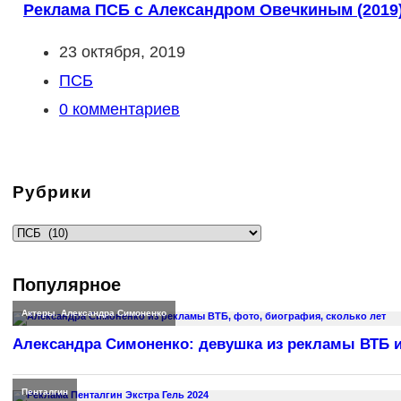
Реклама ПСБ с Александром Овечкиным (2019
Запись
23 октября, 2019
опубликована:
Рубрика
ПСБ
записи:
Комментарии
0 комментариев
к
записи:
Рубрики
Рубрики
Популярное
Актеры
,
Александра Симоненко
Александра Симоненко: девушка из рекламы ВТБ и
Пенталгин