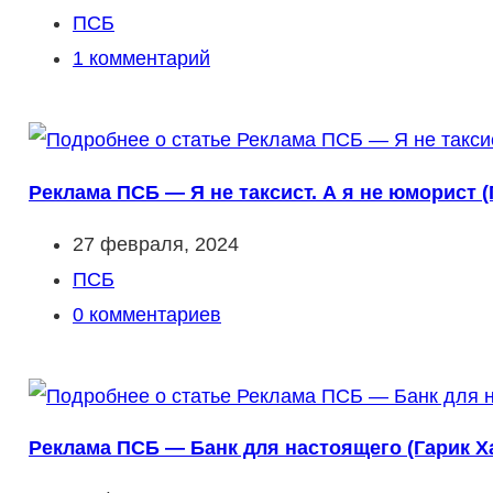
опубликована:
Рубрика
ПСБ
записи:
Комментарии
1 комментарий
к
записи:
Реклама ПСБ — Я не таксист. А я не юморист (
Запись
27 февраля, 2024
опубликована:
Рубрика
ПСБ
записи:
Комментарии
0 комментариев
к
записи:
Реклама ПСБ — Банк для настоящего (Гарик Ха