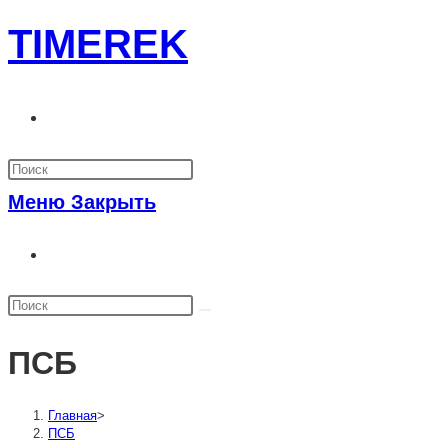
Перейти
TIMEREK
к
содержимому
Переключить
поиск
по
Меню
Закрыть
веб-
Переключить
сайту
поиск
по
веб-
ПСБ
сайту
Главная
>
ПСБ