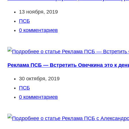
Запись
13 ноября, 2019
опубликована:
Рубрика
ПСБ
записи:
Комментарии
0 комментариев
к
записи:
Реклама ПСБ — Встретить Овечкина это к день
Запись
30 октября, 2019
опубликована:
Рубрика
ПСБ
записи:
Комментарии
0 комментариев
к
записи: