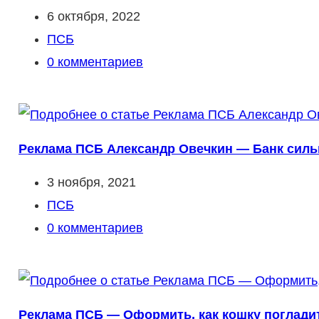
Запись
6 октября, 2022
опубликована:
Рубрика
ПСБ
записи:
Комментарии
0 комментариев
к
записи:
Реклама ПСБ Александр Овечкин — Банк силь
Запись
3 ноября, 2021
опубликована:
Рубрика
ПСБ
записи:
Комментарии
0 комментариев
к
записи:
Реклама ПСБ — Оформить, как кошку погладит