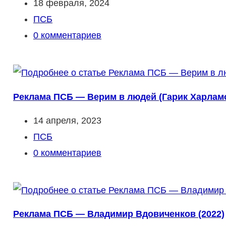
Запись
18 февраля, 2024
опубликована:
Рубрика
ПСБ
записи:
Комментарии
0 комментариев
к
записи:
Реклама ПСБ — Верим в людей (Гарик Харламо
Запись
14 апреля, 2023
опубликована:
Рубрика
ПСБ
записи:
Комментарии
0 комментариев
к
записи:
Реклама ПСБ — Владимир Вдовиченков (2022)