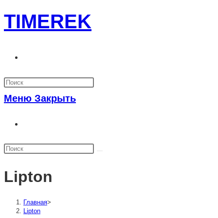
Перейти
TIMEREK
к
содержимому
Переключить
поиск
по
Меню
Закрыть
веб-
Переключить
сайту
поиск
по
веб-
Lipton
сайту
Главная
>
Lipton