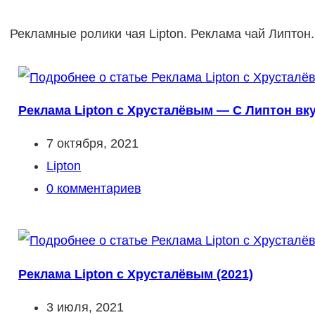
Рекламные ролики чая Lipton. Реклама чай Липтон.
Реклама Lipton с Хрусталёвым — С Липтон вку
Запись
7 октября, 2021
опубликована:
Рубрика
Lipton
записи:
Комментарии
0 комментариев
к
записи:
Реклама Lipton с Хрусталёвым (2021)
Запись
3 июля, 2021