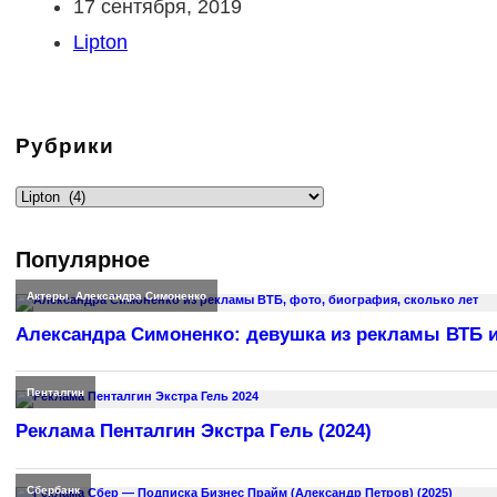
Запись
17 сентября, 2019
опубликована:
Рубрика
Lipton
записи:
Рубрики
Рубрики
Популярное
Актеры
,
Александра Симоненко
Александра Симоненко: девушка из рекламы ВТБ и
Пенталгин
Реклама Пенталгин Экстра Гель (2024)
Сбербанк