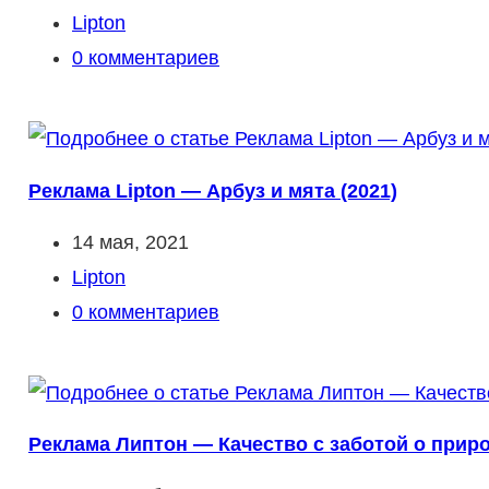
опубликована:
Рубрика
Lipton
записи:
Комментарии
0 комментариев
к
записи:
Реклама Lipton — Арбуз и мята (2021)
Запись
14 мая, 2021
опубликована:
Рубрика
Lipton
записи:
Комментарии
0 комментариев
к
записи:
Реклама Липтон — Качество с заботой о приро