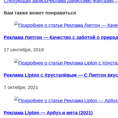
Следующая запись
Реклама Даниссимо Фантазия —
Вам также может понравиться
Реклама Липтон — Качество с заботой о природ
17 сентября, 2019
Реклама Lipton с Хрусталёвым — С Липтон вкус
7 октября, 2021
Реклама Lipton — Арбуз и мята (2021)