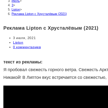
Июль
>
3
>
Lipton
>
Реклама Lipton с Хрусталёвым (2021)
Реклама Lipton с Хрусталёвым (2021)
Запись
3 июля, 2021
опубликована:
Рубрика
Lipton
записи:
Комментарии
0 комментариев
к
записи:
текст из рекламы:
Я пробовал свежесть горного ветра. Свежесть Аркти
Никакой! В Липтон вкус встречается со свежестью,