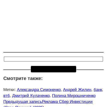
Смотрите также:
Метки
:
Александра Симоненко
,
Андрей Жилин
,
банк
,
втб
,
Дмитрий Кулаченко
,
Полина Мирошниченко
Еще
Предыдущая запись
Реклама Сбер Инвестиции