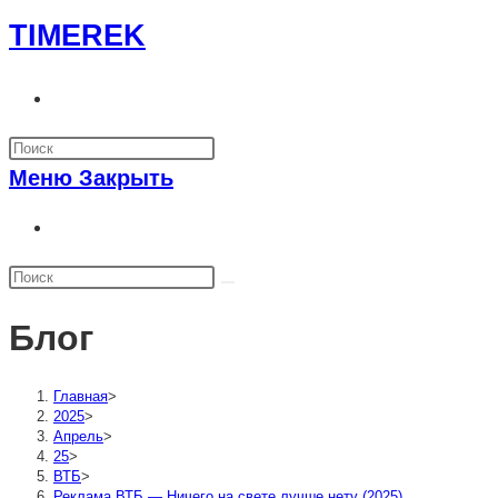
Перейти
TIMEREK
к
содержимому
Переключить
поиск
по
Меню
Закрыть
веб-
сайту
Переключить
поиск
по
веб-
Блог
сайту
Главная
>
2025
>
Апрель
>
25
>
ВТБ
>
Реклама ВТБ — Ничего на свете лучше нету (2025)