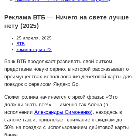
Реклама ВТБ — Ничего на свете лучше
нету (2025)
Запись
25 апреля, 2025
опубликована:
Рубрика
ВТБ
записи:
Комментарии
комментария 22
к
записи:
Банк ВТБ продолжает развивать свой ситком,
представив новую серию, в которой рассказывает о
преимуществах использования дебетовой карты для
поездок с сервисом Яндекс Go.
Сюжет ролика начинается с яркой фразы: «Это
должны знать все!» — именно так Алёна (в
исполнении
Александры Симоненко
), находясь в
салоне такси, привлекает внимание к скидкам до
50% на поездки с использованием дебетовой карты
банка.