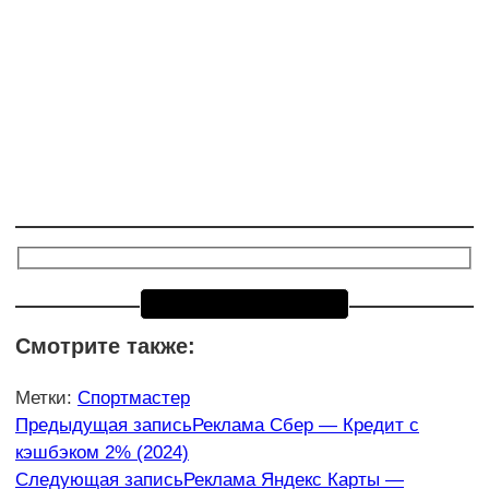
Смотрите также:
Метки
:
Спортмастер
Еще
Предыдущая запись
Реклама Сбер — Кредит с
кэшбэком 2% (2024)
статьи
Следующая запись
Реклама Яндекс Карты —