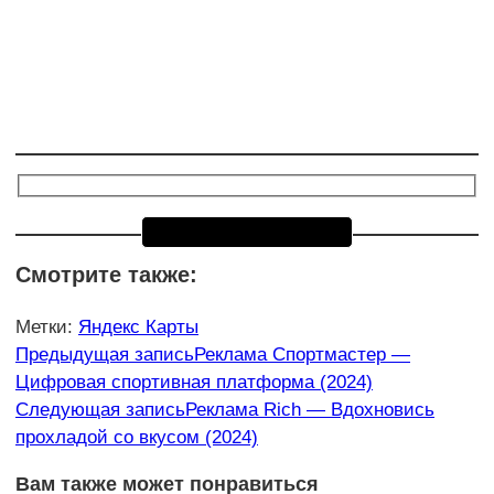
Смотрите также:
Метки
:
Яндекс Карты
Еще
Предыдущая запись
Реклама Спортмастер —
Цифровая спортивная платформа (2024)
статьи
Следующая запись
Реклама Rich — Вдохновись
прохладой со вкусом (2024)
Вам также может понравиться