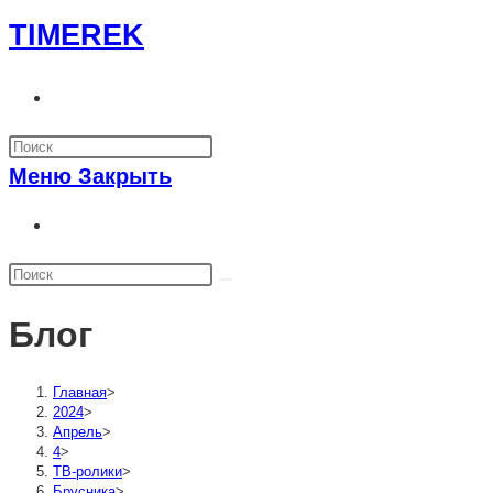
Перейти
TIMEREK
к
содержимому
Переключить
поиск
по
Меню
Закрыть
веб-
сайту
Переключить
поиск
по
веб-
Блог
сайту
Главная
>
2024
>
Апрель
>
4
>
ТВ-ролики
>
Брусника
>