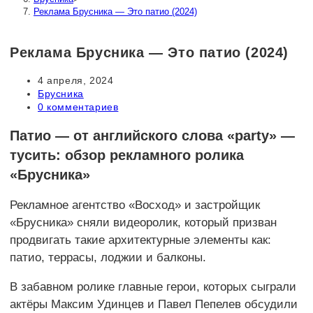
Реклама Брусника — Это патио (2024)
Реклама Брусника — Это патио (2024)
Запись
4 апреля, 2024
опубликована:
Рубрика
Брусника
записи:
Комментарии
0 комментариев
к
записи:
Патио — от английского слова «party» —
тусить: обзор рекламного ролика
«Брусника»
Рекламное агентство «Восход» и застройщик
«Брусника» сняли видеоролик, который призван
продвигать такие архитектурные элементы как:
патио, террасы, лоджии и балконы.
В забавном ролике главные герои, которых сыграли
актёры Максим Удинцев и Павел Пепелев обсудили