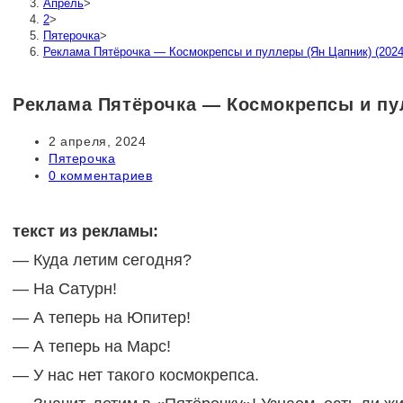
Апрель
>
2
>
Пятерочка
>
Реклама Пятёрочка — Космокрепсы и пуллеры (Ян Цапник) (2024
Реклама Пятёрочка — Космокрепсы и пул
Запись
2 апреля, 2024
опубликована:
Рубрика
Пятерочка
записи:
Комментарии
0 комментариев
к
записи:
текст из рекламы:
— Куда летим сегодня?
— На Сатурн!
— А теперь на Юпитер!
— А теперь на Марс!
— У нас нет такого космокрепса.