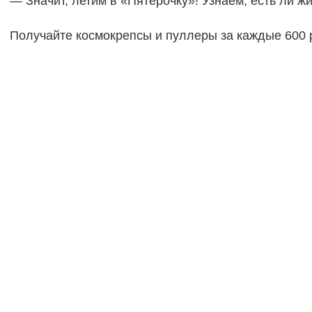
— Значит, летим в «Пятёрочку»! Узнаем, есть ли жи
Получайте космокрепсы и пуллеры за каждые 600 р