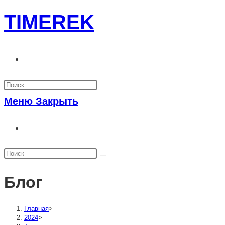
Перейти
TIMEREK
к
содержимому
Переключить
поиск
по
Меню
Закрыть
веб-
Переключить
сайту
поиск
по
веб-
Блог
сайту
Главная
>
2024
>