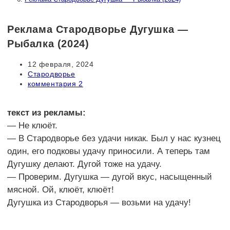
Реклама Стародворье Дугушка —
Рыбалка (2024)
Запись
12 февраля, 2024
опубликована:
Рубрика
Стародворье
записи:
Комментарии
комментария 2
к
записи:
текст из рекламы:
— Не клюёт.
— В Стародворье без удачи никак. Был у нас кузнец
один, его подковы удачу приносили. А теперь там
Дугушку делают. Дугой тоже на удачу.
— Проверим. Дугушка — дугой вкус, насыщенный
мясной. Ой, клюёт, клюёт!
Дугушка из Стародворья — возьми на удачу!