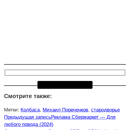
Смотрите также:
Метки
:
Колбаса
,
Михаил Пореченков
,
стародворье
Еще
Предыдущая запись
Реклама Сбермаркет — Для
любого повода (2024)
статьи