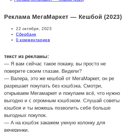
Реклама МегаМаркет — Кешбой (2023)
Запись
22 октября, 2023
опубликована:
Рубрика
Сбербанк
записи:
Комментарии
0 комментариев
к
записи:
текст из рекламы:
— Я вам сейчас такое покажу, вы просто не
поверите своим глазам. Видели?
— Валера, это же кешбой от МегаМаркет, он ре
разрешает покупать без кэшбэка. Смотри,
открываем Мегамаркет и покупаем всё, что нужно
выгодно и с огромным кэшбэком. Слушай советы
кэшбоя и ты можешь позволить себе больше
выгодных покупок.
— А на кэшбэк закажем умную колонку для
вечеринки.