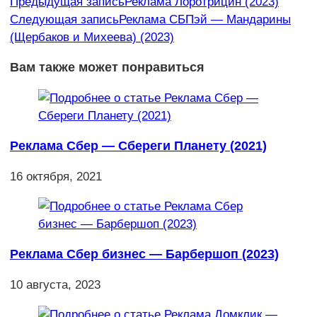
Еще
Предыдущая запись
Реклама Лоротрицин (2023)
Следующая запись
Реклама СБПэй — Мандарины
статьи
(Щербаков и Михеева) (2023)
Вам также может понравиться
Реклама Сбер — Сбереги Планету (2021)
16 октября, 2021
Реклама Сбер бизнес — Барбершоп (2023)
10 августа, 2023