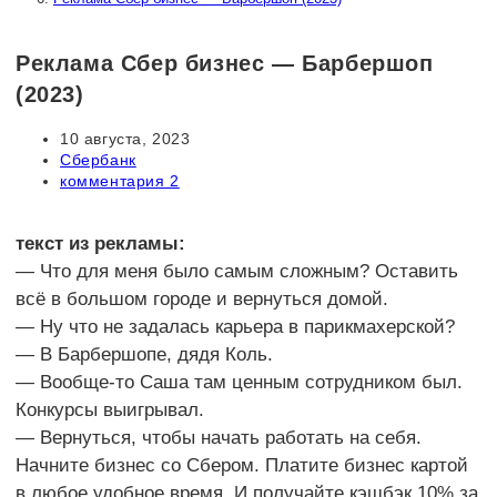
Реклама Сбер бизнес — Барбершоп
(2023)
Запись
10 августа, 2023
опубликована:
Рубрика
Сбербанк
записи:
Комментарии
комментария 2
к
записи:
текст из рекламы:
— Что для меня было самым сложным? Оставить
всё в большом городе и вернуться домой.
— Ну что не задалась карьера в парикмахерской?
— В Барбершопе, дядя Коль.
— Вообще-то Саша там ценным сотрудником был.
Конкурсы выигрывал.
— Вернуться, чтобы начать работать на себя.
Начните бизнес со Сбером. Платите бизнес картой
в любое удобное время. И получайте кэшбэк 10% за