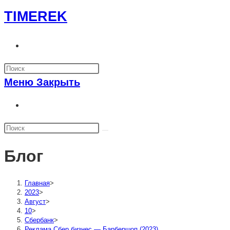
Перейти
TIMEREK
к
содержимому
Переключить
поиск
по
Меню
Закрыть
веб-
сайту
Переключить
поиск
по
веб-
Блог
сайту
Главная
>
2023
>
Август
>
10
>
Сбербанк
>
Реклама Сбер бизнес — Барбершоп (2023)