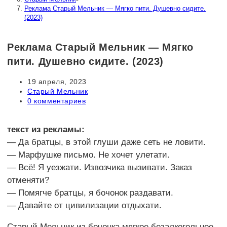
Реклама Старый Мельник — Мягко пити. Душевно сидите.
(2023)
Реклама Старый Мельник — Мягко
пити. Душевно сидите. (2023)
Запись
19 апреля, 2023
опубликована:
Рубрика
Старый Мельник
записи:
Комментарии
0 комментариев
к
записи:
текст из рекламы:
— Да братцы, в этой глуши даже сеть не ловити.
— Марфушке письмо. Не хочет улетати.
— Всё! Я уезжати. Извозчика вызивати. Заказ
отменяти?
— Помягче братцы, я бочонок раздавати.
— Давайте от цивилизации отдыхати.
Старый Мельник из бочонка мягкое безалкогольное.