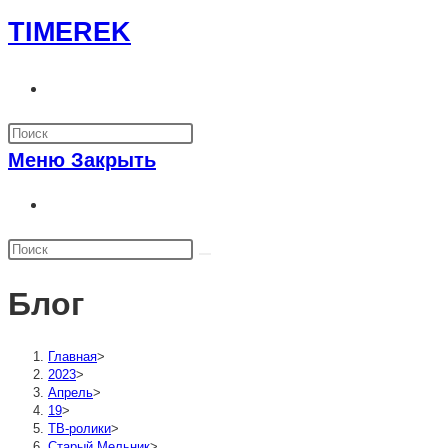
Перейти
TIMEREK
к
содержимому
Переключить
поиск
по
Меню
Закрыть
веб-
сайту
Переключить
поиск
по
веб-
Блог
сайту
Главная
>
2023
>
Апрель
>
19
>
ТВ-ролики
>
Старый Мельник
>