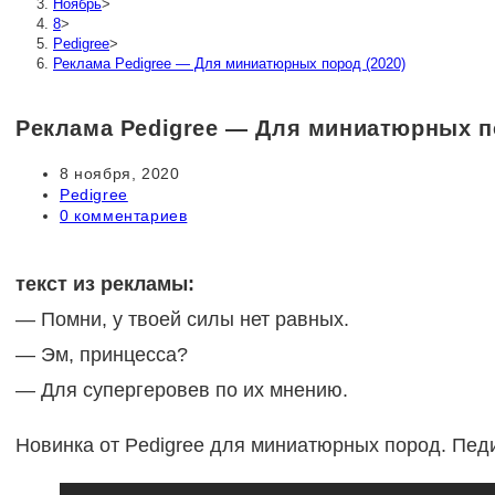
Ноябрь
>
8
>
Pedigree
>
Реклама Pedigree — Для миниатюрных пород (2020)
Реклама Pedigree — Для миниатюрных по
Запись
8 ноября, 2020
опубликована:
Рубрика
Pedigree
записи:
Комментарии
0 комментариев
к
записи:
текст из рекламы:
— Помни, у твоей силы нет равных.
— Эм, принцесса?
— Для супергеровев по их мнению.
Новинка от Pedigree для миниатюрных пород. Педи