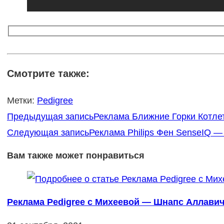
Смотрите также:
Метки
:
Pedigree
Еще
Предыдущая запись
Реклама Ближние Горки Котлет
статьи
Следующая запись
Реклама Philips Фен SenseIQ 
Вам также может понравиться
Реклама Pedigree с Михеевой — Шнапс Аллавич 