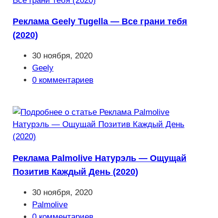
Реклама Geely Tugella — Все грани тебя
(2020)
Запись
30 ноября, 2020
опубликована:
Рубрика
Geely
записи:
Комментарии
0 комментариев
к
записи:
Реклама Palmolive Натурэль — Ощущай
Позитив Каждый День (2020)
Запись
30 ноября, 2020
опубликована:
Рубрика
Palmolive
записи:
Комментарии
0 комментариев