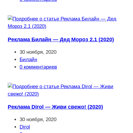
к
записи:
Реклама Билайн — Дед Мороз 2.1 (2020)
Запись
30 ноября, 2020
опубликована:
Рубрика
Билайн
записи:
Комментарии
0 комментариев
к
записи:
Реклама Dirol — Живи свежо! (2020)
Запись
30 ноября, 2020
опубликована:
Рубрика
Dirol