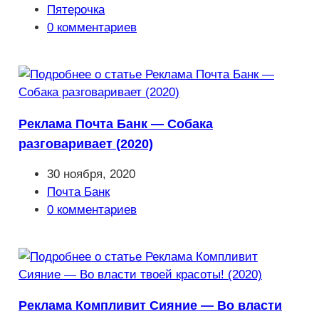
опубликована:
Рубрика
Пятерочка
записи:
Комментарии
0 комментариев
к
записи:
Реклама Почта Банк — Собака
разговаривает (2020)
Запись
30 ноября, 2020
опубликована:
Рубрика
Почта Банк
записи:
Комментарии
0 комментариев
к
записи:
Реклама Компливит Сияние — Во власти