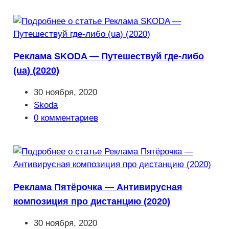
Реклама SKODA — Путешествуй где-либо
(ua) (2020)
Запись
30 ноября, 2020
опубликована:
Рубрика
Skoda
записи:
Комментарии
0 комментариев
к
записи:
Реклама Пятёрочка — Антивирусная
композиция про дистанцию (2020)
Запись
30 ноября, 2020