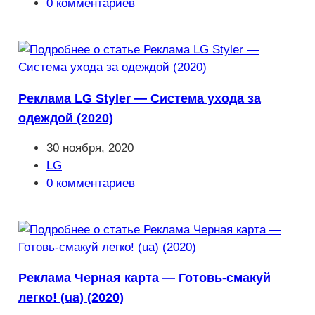
записи:
Комментарии
0 комментариев
к
записи:
Реклама LG Styler — Система ухода за
одеждой (2020)
Запись
30 ноября, 2020
опубликована:
Рубрика
LG
записи:
Комментарии
0 комментариев
к
записи:
Реклама Черная карта — Готовь-смакуй
легко! (ua) (2020)