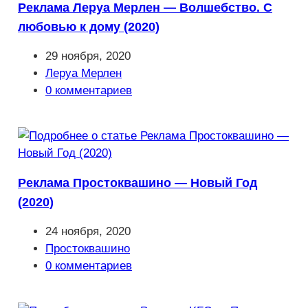
Реклама Леруа Мерлен — Волшебство. С
любовью к дому (2020)
Запись
29 ноября, 2020
опубликована:
Рубрика
Леруа Мерлен
записи:
Комментарии
0 комментариев
к
записи:
Реклама Простоквашино — Новый Год
(2020)
Запись
24 ноября, 2020
опубликована:
Рубрика
Простоквашино
записи:
Комментарии
0 комментариев
к
записи: