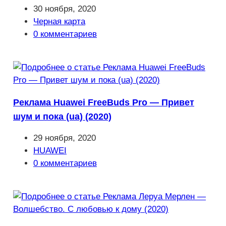
Запись
30 ноября, 2020
опубликована:
Рубрика
Черная карта
записи:
Комментарии
0 комментариев
к
записи:
Реклама Huawei FreeBuds Pro — Привет
шум и пока (ua) (2020)
Запись
29 ноября, 2020
опубликована:
Рубрика
HUAWEI
записи:
Комментарии
0 комментариев
к
записи: