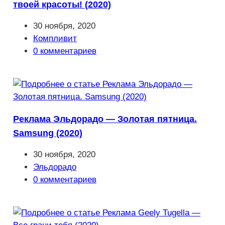
твоей красоты! (2020)
Запись
30 ноября, 2020
опубликована:
Рубрика
Компливит
записи:
Комментарии
0 комментариев
к
записи:
Реклама Эльдорадо — Золотая пятница.
Samsung (2020)
Запись
30 ноября, 2020
опубликована:
Рубрика
Эльдорадо
записи:
Комментарии
0 комментариев
к
записи: