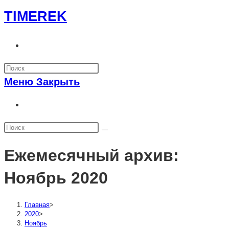
Перейти
TIMEREK
к
содержимому
Переключить
поиск
по
Меню
Закрыть
веб-
сайту
Переключить
поиск
по
веб-
Ежемесячный архив:
сайту
Ноябрь 2020
Главная
>
2020
>
Ноябрь