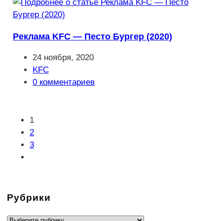
Реклама KFC — Песто Бургер (2020)
Запись
24 ноября, 2020
опубликована:
Рубрика
KFC
записи:
Комментарии
0 комментариев
к
записи:
1
2
3
Перейти
на
следующую
страницу
Рубрики
Рубрики