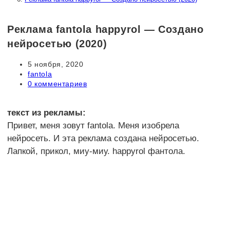
Реклама fantola happyrol — Создано
нейросетью (2020)
Запись
5 ноября, 2020
опубликована:
Рубрика
fantola
записи:
Комментарии
0 комментариев
к
записи:
текст из рекламы:
Привет, меня зовут fantola. Меня изобрела
нейросеть. И эта реклама создана нейросетью.
Лапкой, прикол, миу-миу. happyrol фантола.