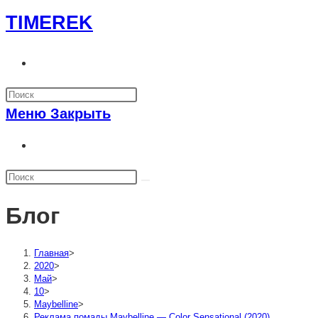
Перейти
TIMEREK
к
содержимому
Переключить
поиск
по
Меню
Закрыть
веб-
сайту
Переключить
поиск
по
веб-
Блог
сайту
Главная
>
2020
>
Май
>
10
>
Maybelline
>
Реклама помады Maybelline — Color Sensational (2020)