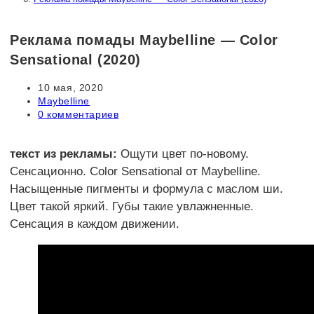
Реклама помады Maybelline — Color
Sensational (2020)
Запись
10 мая, 2020
опубликована:
Рубрика
Maybelline
записи:
Комментарии
0 комментариев
к
записи:
текст из рекламы:
Ощути цвет по-новому.
Сенсационно. Color Sensational от Maybelline.
Насыщенные пигменты и формула с маслом ши.
Цвет такой яркий. Губы такие увлажненные.
Сенсация в каждом движении.