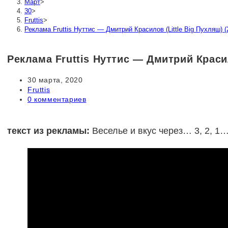
Март
>
30
>
Fruttis
>
Реклама Fruttis Нуттис — Дмитрий Красилов (Little Big Пухляш) (
Реклама Fruttis Нуттис — Дмитрий Красил
Запись
30 марта, 2020
опубликована:
Рубрика
Fruttis
записи:
Комментарии
0 комментариев
к
записи:
текст из рекламы:
Веселье и вкус через… 3, 2, 1… 