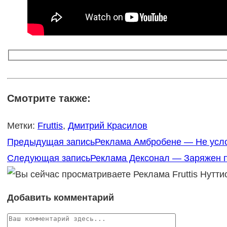
Смотрите также:
Метки
:
Fruttis
,
Дмитрий Красилов
Еще
Предыдущая запись
Реклама Амбробене — Не усло
статьи
Следующая запись
Реклама Дексонал — Заряжен п
Добавить комментарий
Комментарий