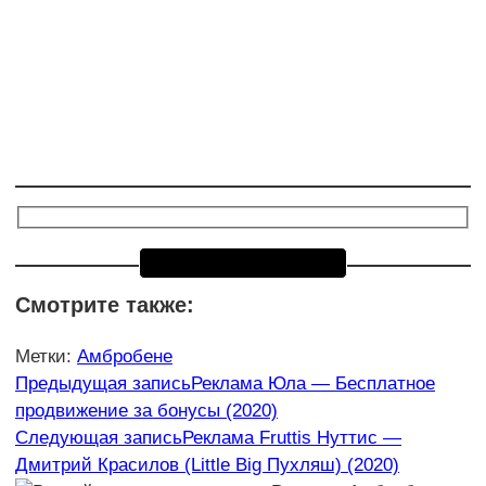
Смотрите также:
Метки
:
Амбробене
Еще
Предыдущая запись
Реклама Юла — Бесплатное
продвижение за бонусы (2020)
статьи
Следующая запись
Реклама Fruttis Нуттис —
Дмитрий Красилов (Little Big Пухляш) (2020)