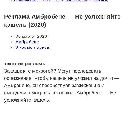
Реклама Амбробене — Не усложняйте
кашель (2020)
Запись
30 марта, 2020
опубликована:
Рубрика
Амбробене
записи:
Комментарии
0 комментариев
к
записи:
текст из рекламы:
Закашлял с мокротой? Могут последовать
осложнения. Чтобы кашель не уложил на долго —
Амбробене, он способствует разжижению и
выведению мокроты из лёгких. Амбробене — Не
усложняйте кашель.