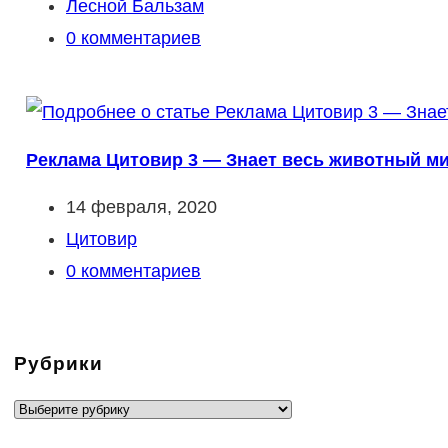
опубликована:
Рубрика
Лесной Бальзам
записи:
Комментарии
0 комментариев
к
записи:
Реклама Цитовир 3 — Знает весь животный ми
Запись
14 февраля, 2020
опубликована:
Рубрика
Цитовир
записи:
Комментарии
0 комментариев
к
записи:
Рубрики
Рубрики