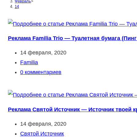
Февраль
>
14
Реклама Familia Trio — Туалетная бумага (Пинг
Запись
14 февраля, 2020
опубликована:
Рубрика
Familia
записи:
Комментарии
0 комментариев
к
записи:
Реклама Святой Источник — Источник твоей к
Запись
14 февраля, 2020
опубликована:
Рубрика
Святой Источник