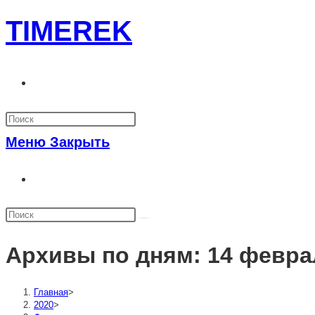
Перейти
TIMEREK
к
содержимому
Переключить
поиск
по
Меню
Закрыть
веб-
Переключить
сайту
поиск
по
веб-
Архивы по дням: 14 февра
сайту
Главная
>
2020
>