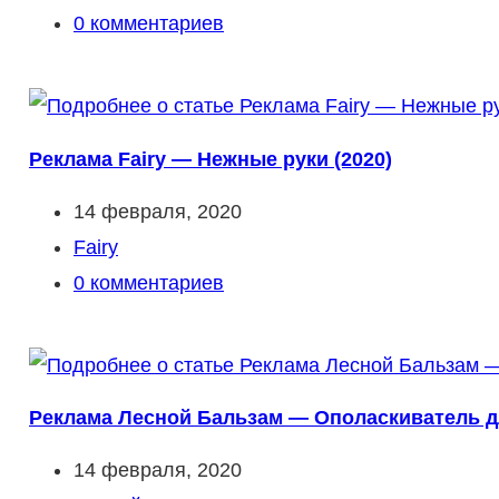
записи:
Комментарии
0 комментариев
к
записи:
Реклама Fairy — Нежные руки (2020)
Запись
14 февраля, 2020
опубликована:
Рубрика
Fairy
записи:
Комментарии
0 комментариев
к
записи:
Реклама Лесной Бальзам — Ополаскиватель дл
Запись
14 февраля, 2020