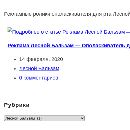
Рекламные ролики ополаскивателя для рта Лесной
Реклама Лесной Бальзам — Ополаскиватель дл
Запись
14 февраля, 2020
опубликована:
Рубрика
Лесной Бальзам
записи:
Комментарии
0 комментариев
к
записи:
Рубрики
Рубрики