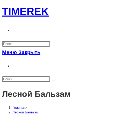
Перейти
TIMEREK
к
содержимому
Переключить
поиск
по
Меню
Закрыть
веб-
Переключить
сайту
поиск
по
веб-
Лесной Бальзам
сайту
Главная
>
Лесной Бальзам