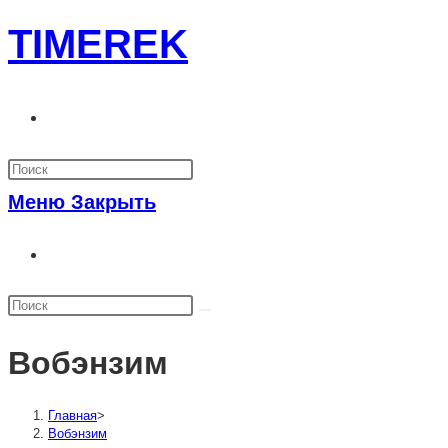
Перейти
TIMEREK
к
содержимому
Переключить
поиск
по
Меню
Закрыть
веб-
Переключить
сайту
поиск
по
веб-
Вобэнзим
сайту
Главная
>
Вобэнзим