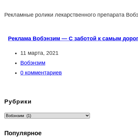
Рекламные ролики лекарственного препарата Воб
Реклама Вобэнзим — С заботой к самым дорог
Запись
11 марта, 2021
опубликована:
Рубрика
Вобэнзим
записи:
Комментарии
0 комментариев
к
записи:
Рубрики
Рубрики
Популярное