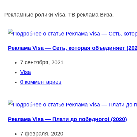
Рекламные ролики Visa. ТВ реклама Виза.
Реклама Visa — Сеть, которая объединяет (202
Запись
7 сентября, 2021
опубликована:
Рубрика
Visa
записи:
Комментарии
0 комментариев
к
записи:
Реклама Visa — Плати до победного! (2020)
Запись
7 февраля, 2020