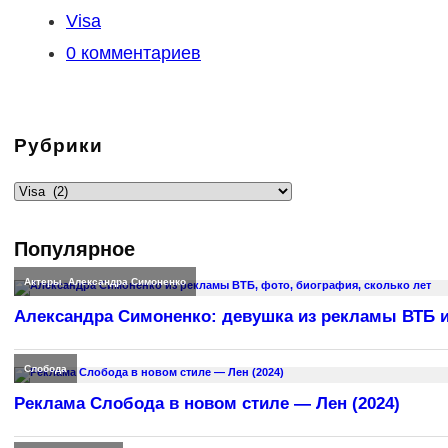
опубликована:
Рубрика
Visa
записи:
Комментарии
0 комментариев
к
записи:
Рубрики
Рубрики
Популярное
Актеры
,
Александра Симоненко
Александра Симоненко: девушка из рекламы ВТБ и
Слобода
Реклама Слобода в новом стиле — Лен (2024)