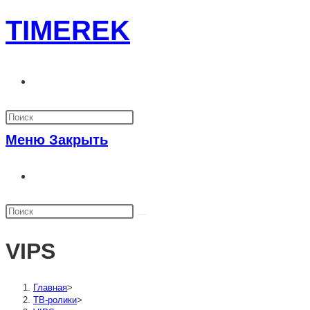
Перейти
TIMEREK
к
содержимому
Переключить
поиск
по
Меню
Закрыть
веб-
Переключить
сайту
поиск
по
веб-
VIPS
сайту
Главная
>
ТВ-ролики
>