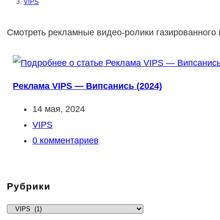
VIPS
Смотреть рекламные видео-ролики газированного 
Реклама VIPS — Випсанись (2024)
Запись
14 мая, 2024
опубликована:
Рубрика
VIPS
записи:
Комментарии
0 комментариев
к
записи:
Рубрики
Рубрики