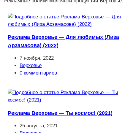
Рекламные ролики молочной продукции Верховье.
Реклама Верховье — Для любимых (Лиза
Арзамасова) (2022)
Запись
7 ноября, 2022
опубликована:
Рубрика
Верховье
записи:
Комментарии
0 комментариев
к
записи:
Реклама Верховье — Ты космос! (2021)
Запись
25 августа, 2021
опубликована:
Рубрика