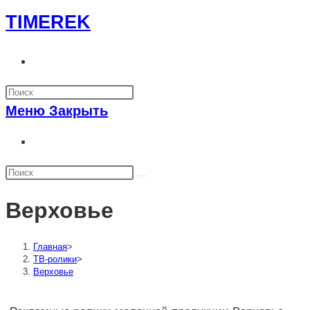
Перейти
TIMEREK
к
содержимому
Переключить
поиск
по
Меню
Закрыть
веб-
сайту
Переключить
поиск
по
веб-
Верховье
сайту
Главная
>
ТВ-ролики
>
Верховье