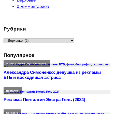
Верховье
записи:
Комментарии
0 комментариев
к
записи:
Рубрики
Рубрики
Популярное
Актеры
,
Александра Симоненко
Александра Симоненко: девушка из рекламы
ВТБ и восходящая актриса
Пенталгин
Реклама Пенталгин Экстра Гель (2024)
Сбербанк