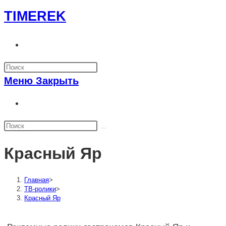
Перейти
TIMEREK
к
содержимому
Переключить
поиск
по
Меню
Закрыть
веб-
сайту
Переключить
поиск
по
веб-
Красный Яр
сайту
Главная
>
ТВ-ролики
>
Красный Яр