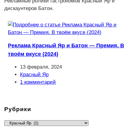
Рекламные ролики гастрономов Красный Яр и
дискаунтеров Батон.
Реклама Красный Яр и Батон — Премия. В
твоём вкусе (2024)
Запись
13 февраля, 2024
опубликована:
Рубрика
Красный Яр
записи:
Комментарии
1 комментарий
к
записи:
Рубрики
Рубрики