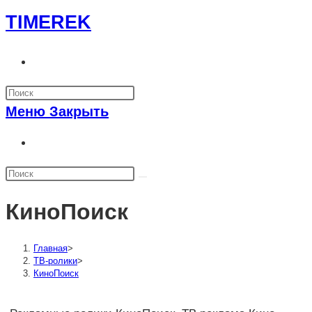
Перейти
TIMEREK
к
содержимому
Переключить
поиск
по
Меню
Закрыть
веб-
сайту
Переключить
поиск
по
веб-
КиноПоиск
сайту
Главная
>
ТВ-ролики
>
КиноПоиск