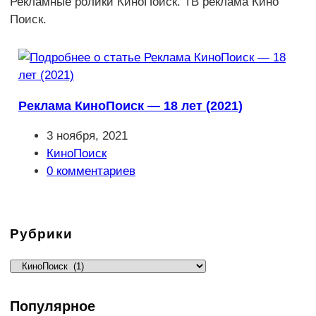
Рекламные ролики КиноПоиск. ТВ реклама Кино
Поиск.
Реклама КиноПоиск — 18 лет (2021)
Запись
3 ноября, 2021
опубликована:
Рубрика
КиноПоиск
записи:
Комментарии
0 комментариев
к
записи:
Рубрики
Рубрики
Популярное