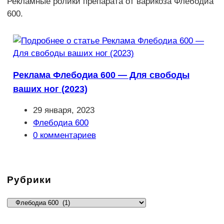
Рекламные ролики препарата от варикоза Флебодиа
600.
Реклама Флебодиа 600 — Для свободы
ваших ног (2023)
Запись
29 января, 2023
опубликована:
Рубрика
Флебодиа 600
записи:
Комментарии
0 комментариев
к
записи:
Рубрики
Рубрики