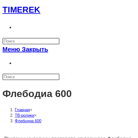
Перейти
TIMEREK
к
содержимому
Переключить
поиск
по
Меню
Закрыть
веб-
сайту
Переключить
поиск
по
веб-
Флебодиа 600
сайту
Главная
>
ТВ-ролики
>
Флебодиа 600