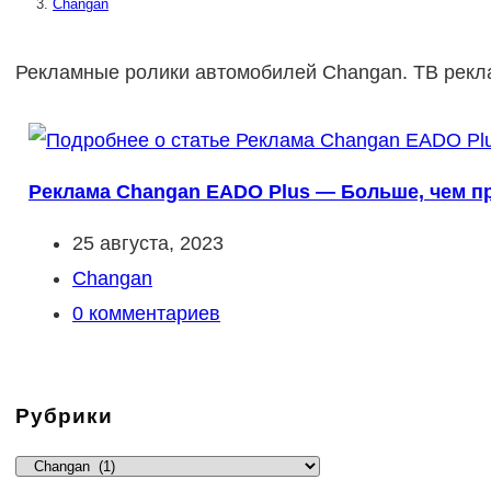
Changan
Рекламные ролики автомобилей Changan. ТВ рекл
Реклама Changan EADO Plus — Больше, чем пр
Запись
25 августа, 2023
опубликована:
Рубрика
Changan
записи:
Комментарии
0 комментариев
к
записи:
Рубрики
Рубрики