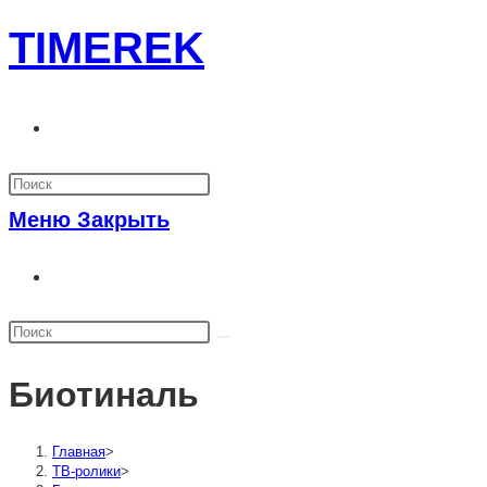
Перейти
TIMEREK
к
содержимому
Переключить
поиск
по
Меню
Закрыть
веб-
Переключить
сайту
поиск
по
веб-
Биотиналь
сайту
Главная
>
ТВ-ролики
>