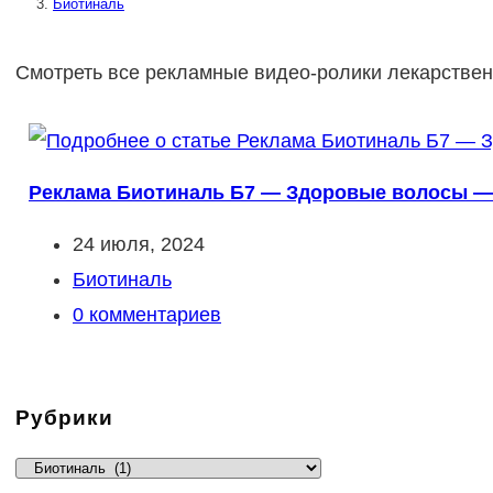
Биотиналь
Смотреть все рекламные видео-ролики лекарствен
Реклама Биотиналь Б7 — Здоровые волосы — э
Запись
24 июля, 2024
опубликована:
Рубрика
Биотиналь
записи:
Комментарии
0 комментариев
к
записи:
Рубрики
Рубрики