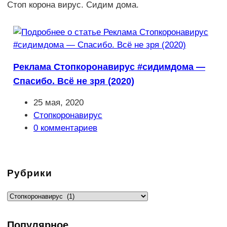
Стоп корона вирус. Сидим дома.
Реклама Стопкоронавирус #сидимдома —
Спасибо. Всё не зря (2020)
Запись
25 мая, 2020
опубликована:
Рубрика
Стопкоронавирус
записи:
Комментарии
0 комментариев
к
записи:
Рубрики
Рубрики
Популярное