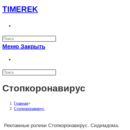
Перейти
TIMEREK
к
содержимому
Переключить
поиск
по
Меню
Закрыть
веб-
сайту
Переключить
поиск
по
веб-
Стопкоронавирус
сайту
Главная
>
Стопкоронавирус
Рекламные ролики Стопкоронавирус. Сидимдома.