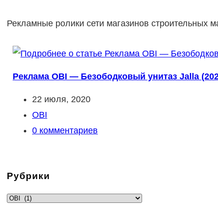
Рекламные ролики сети магазинов строительных м
Реклама OBI — Безободковый унитаз Jalla (202
Запись
22 июля, 2020
опубликована:
Рубрика
OBI
записи:
Комментарии
0 комментариев
к
записи:
Рубрики
Рубрики