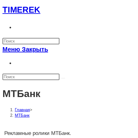
Перейти
TIMEREK
к
содержимому
Переключить
поиск
по
Меню
Закрыть
веб-
сайту
Переключить
поиск
по
веб-
МТБанк
сайту
Главная
>
МТБанк
Рекламные ролики МТБанк.