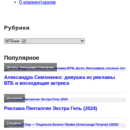
записи:
Комментарии
0 комментариев
к
записи:
Рубрики
Рубрики
Популярное
Актеры
,
Александра Симоненко
Александра Симоненко: девушка из рекламы
ВТБ и восходящая актриса
Пенталгин
Реклама Пенталгин Экстра Гель (2024)
Сбербанк