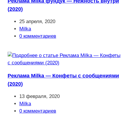
Реклама Milka фундук — Нежность внутри
(2020)
Запись
25 апреля, 2020
опубликована:
Рубрика
Milka
записи:
Комментарии
0 комментариев
к
записи:
Реклама Milka — Конфеты с сообщениями
(2020)
Запись
13 февраля, 2020
опубликована:
Рубрика
Milka
записи:
Комментарии
0 комментариев
к
записи: