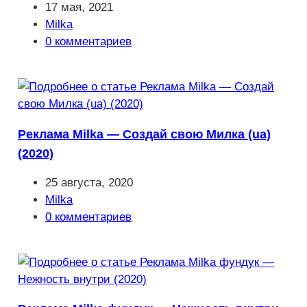
Запись
17 мая, 2021
опубликована:
Рубрика
Milka
записи:
Комментарии
0 комментариев
к
записи:
Реклама Milka — Создай свою Милка (ua)
(2020)
Запись
25 августа, 2020
опубликована:
Рубрика
Milka
записи:
Комментарии
0 комментариев
к
записи: