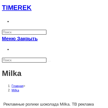
Перейти
TIMEREK
к
содержимому
Переключить
поиск
по
Меню
Закрыть
веб-
сайту
Переключить
поиск
по
веб-
Milka
сайту
Главная
>
Milka
Рекламные ролики шоколада Milka. ТВ реклама