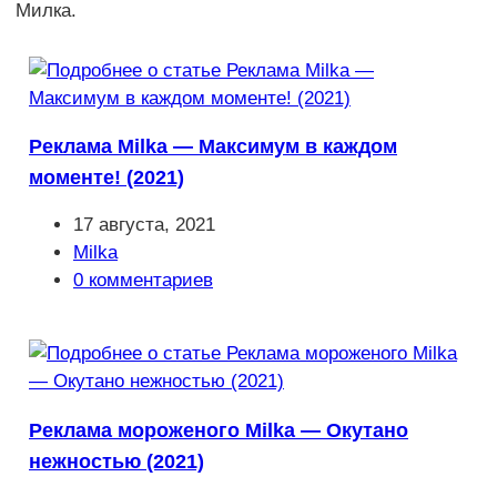
Милка.
Реклама Milka — Максимум в каждом
моменте! (2021)
Запись
17 августа, 2021
опубликована:
Рубрика
Milka
записи:
Комментарии
0 комментариев
к
записи:
Реклама мороженого Milka — Окутано
нежностью (2021)