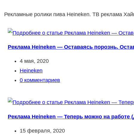
Рекламные ролики пива Heineken. ТВ реклама Хай
Реклама Heineken — Оставаясь порознь. Остав
Запись
4 мая, 2020
опубликована:
Рубрика
Heineken
записи:
Комментарии
0 комментариев
к
записи:
Реклама Heineken — Теперь можно на работе (Д
Запись
15 февраля, 2020