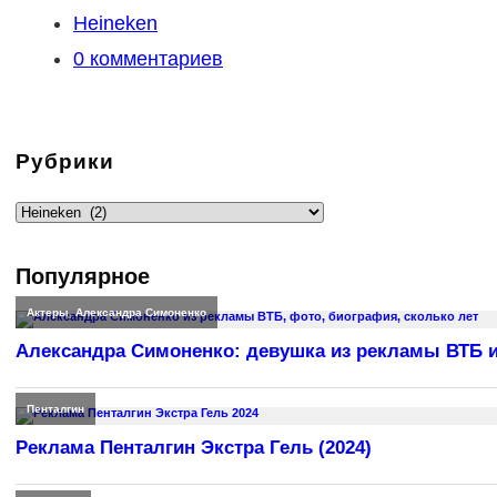
опубликована:
Рубрика
Heineken
записи:
Комментарии
0 комментариев
к
записи:
Рубрики
Рубрики
Популярное
Актеры
,
Александра Симоненко
Александра Симоненко: девушка из рекламы ВТБ и
Пенталгин
Реклама Пенталгин Экстра Гель (2024)