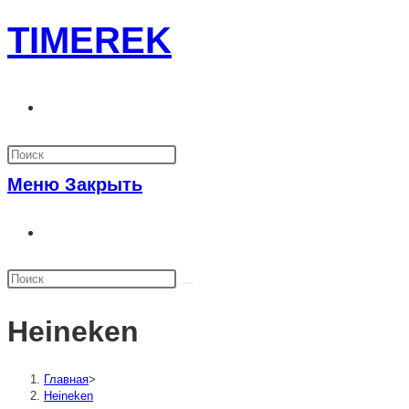
Перейти
TIMEREK
к
содержимому
Переключить
поиск
по
Меню
Закрыть
веб-
Переключить
сайту
поиск
по
веб-
Heineken
сайту
Главная
>
Heineken