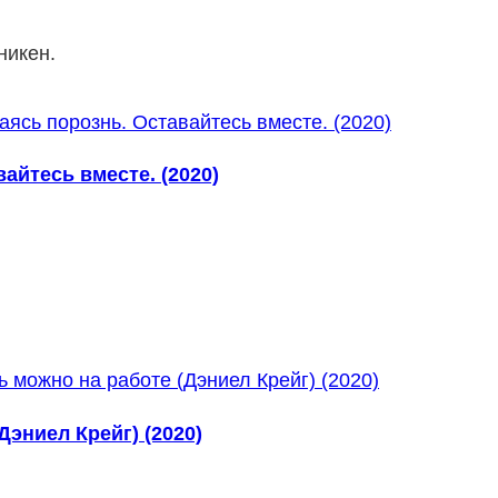
никен.
айтесь вместе. (2020)
эниел Крейг) (2020)