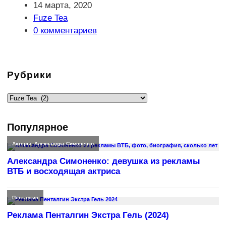
Запись
14 марта, 2020
опубликована:
Рубрика
Fuze Tea
записи:
Комментарии
0 комментариев
к
записи:
Рубрики
Рубрики
Популярное
Актеры
,
Александра Симоненко
Александра Симоненко: девушка из рекламы
ВТБ и восходящая актриса
Пенталгин
Реклама Пенталгин Экстра Гель (2024)