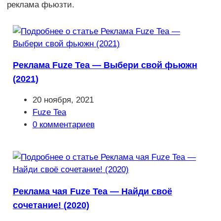
реклама фьюзти.
Реклама Fuze Tea — Выбери свой фьюжн
(2021)
Запись
20 ноября, 2021
опубликована:
Рубрика
Fuze Tea
записи:
Комментарии
0 комментариев
к
записи:
Реклама чая Fuze Tea — Найди своё
сочетание! (2020)