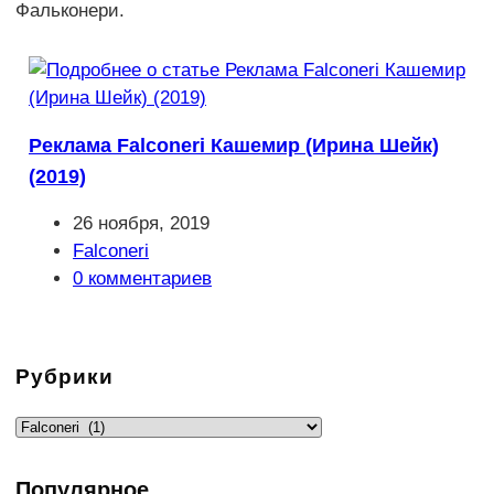
Фальконери.
Реклама Falconeri Кашемир (Ирина Шейк)
(2019)
Запись
26 ноября, 2019
опубликована:
Рубрика
Falconeri
записи:
Комментарии
0 комментариев
к
записи:
Рубрики
Рубрики
Популярное