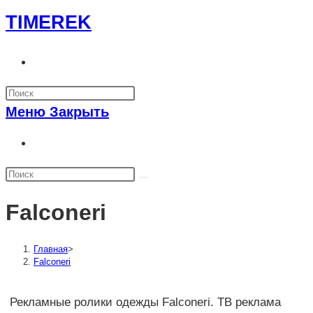
Перейти
TIMEREK
к
содержимому
Переключить
поиск
по
Меню
Закрыть
веб-
сайту
Переключить
поиск
по
веб-
Falconeri
сайту
Главная
>
Falconeri
Рекламные ролики одежды Falconeri. ТВ реклама