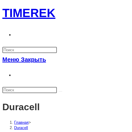
Перейти
TIMEREK
к
содержимому
Переключить
поиск
по
Меню
Закрыть
веб-
Переключить
сайту
поиск
по
веб-
Duracell
сайту
Главная
>
Duracell