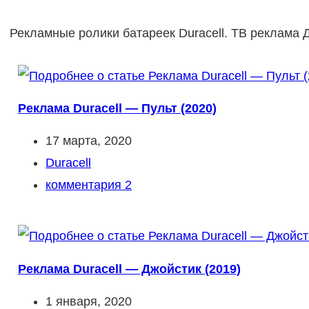
Рекламные ролики батареек Duracell. ТВ реклама 
Реклама Duracell — Пульт (2020)
Запись
17 марта, 2020
опубликована:
Рубрика
Duracell
записи:
Комментарии
комментария 2
к
записи:
Реклама Duracell — Джойстик (2019)
Запись
1 января, 2020