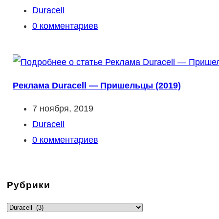
опубликована:
Рубрика
Duracell
записи:
Комментарии
0 комментариев
к
записи:
Реклама Duracell — Пришельцы (2019)
Запись
7 ноября, 2019
опубликована:
Рубрика
Duracell
записи:
Комментарии
0 комментариев
к
записи:
Рубрики
Рубрики