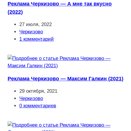
Реклама Черкизово — А мне так вкусно
(2022)
Запись
27 июля, 2022
опубликована:
Рубрика
Черкизово
записи:
Комментарии
1 комментарий
к
записи:
Реклама Черкизово — Максим Галкин (2021)
Запись
29 октября, 2021
опубликована:
Рубрика
Черкизово
записи:
Комментарии
0 комментариев
к
записи: