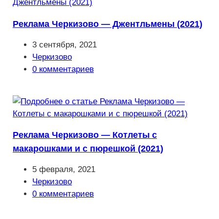
Реклама Черкизово — Джентльмены (2021)
Запись
3 сентября, 2021
опубликована:
Рубрика
Черкизово
записи:
Комментарии
0 комментариев
к
записи:
Реклама Черкизово — Котлеты с
макарошками и с пюрешкой (2021)
Запись
5 февраля, 2021
опубликована:
Рубрика
Черкизово
записи:
Комментарии
0 комментариев
к
записи: