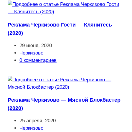
Реклама Черкизово Гости — Клянитесь
(2020)
Запись
29 июня, 2020
опубликована:
Рубрика
Черкизово
записи:
Комментарии
0 комментариев
к
записи:
Реклама Черкизово — Мясной Блокбастер
(2020)
Запись
25 апреля, 2020
опубликована:
Рубрика
Черкизово