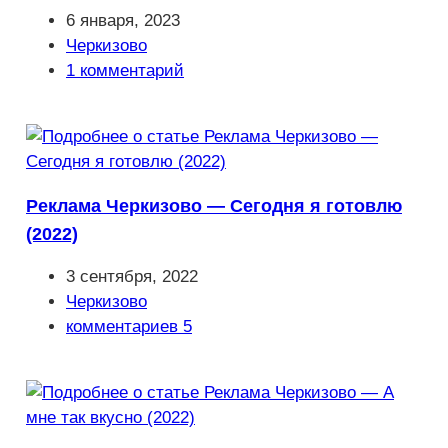
Запись
6 января, 2023
опубликована:
Рубрика
Черкизово
записи:
Комментарии
1 комментарий
к
записи:
Реклама Черкизово — Сегодня я готовлю
(2022)
Запись
3 сентября, 2022
опубликована:
Рубрика
Черкизово
записи:
Комментарии
комментариев 5
к
записи: