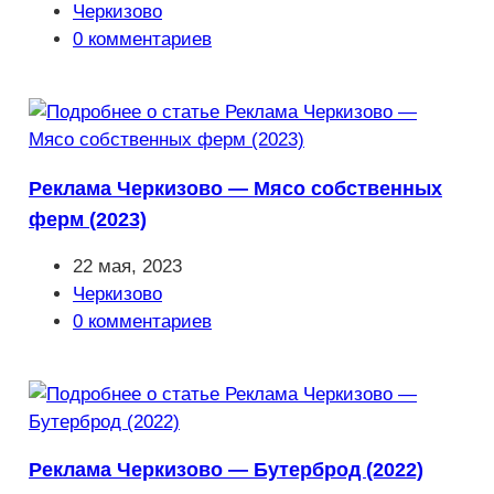
опубликована:
Рубрика
Черкизово
записи:
Комментарии
0 комментариев
к
записи:
Реклама Черкизово — Мясо собственных
ферм (2023)
Запись
22 мая, 2023
опубликована:
Рубрика
Черкизово
записи:
Комментарии
0 комментариев
к
записи:
Реклама Черкизово — Бутерброд (2022)