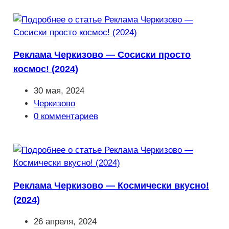
Реклама Черкизово — Сосиски просто
космос! (2024)
Запись
30 мая, 2024
опубликована:
Рубрика
Черкизово
записи:
Комментарии
0 комментариев
к
записи:
Реклама Черкизово — Космически вкусно!
(2024)
Запись
26 апреля, 2024