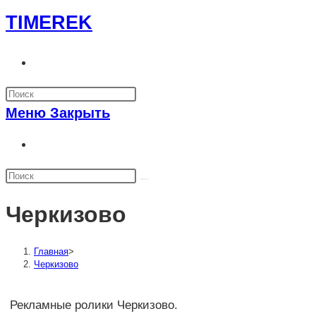
Перейти
TIMEREK
к
содержимому
Переключить
поиск
по
Меню
Закрыть
веб-
сайту
Переключить
поиск
по
веб-
Черкизово
сайту
Главная
>
Черкизово
Рекламные ролики Черкизово.