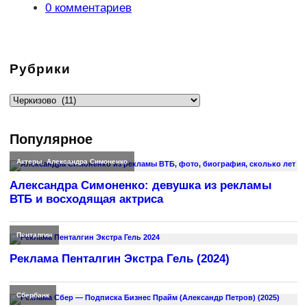
записи:
Комментарии
0 комментариев
к
записи:
Рубрики
Рубрики
Популярное
Актеры
,
Александра Симоненко
Александра Симоненко: девушка из рекламы
ВТБ и восходящая актриса
Пенталгин
Реклама Пенталгин Экстра Гель (2024)
Сбербанк