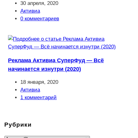
Запись
30 апреля, 2020
опубликована:
Рубрика
Активиа
записи:
Комментарии
0 комментариев
к
записи:
Реклама Активиа СуперФуд — Всё
начинается изнутри (2020)
Запись
18 января, 2020
опубликована:
Рубрика
Активиа
записи:
Комментарии
1 комментарий
к
записи:
Рубрики