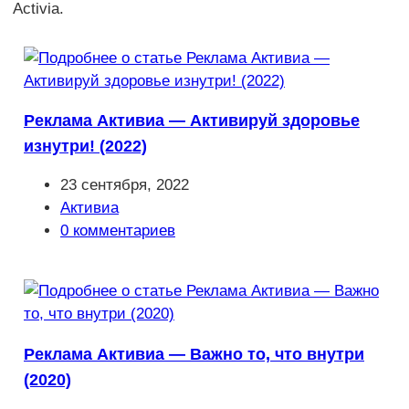
Activia.
Реклама Активиа — Активируй здоровье
изнутри! (2022)
Запись
23 сентября, 2022
опубликована:
Рубрика
Активиа
записи:
Комментарии
0 комментариев
к
записи:
Реклама Активиа — Важно то, что внутри
(2020)