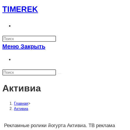
Перейти
TIMEREK
к
содержимому
Переключить
поиск
по
Меню
Закрыть
веб-
сайту
Переключить
поиск
по
веб-
Активиа
сайту
Главная
>
Активиа
Рекламные ролики йогурта Активиа. ТВ реклама