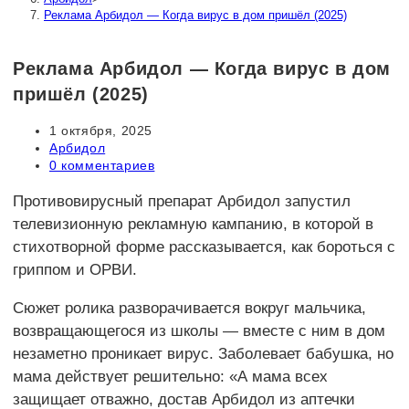
Реклама Арбидол — Когда вирус в дом пришёл (2025)
Реклама Арбидол — Когда вирус в дом
пришёл (2025)
Запись
1 октября, 2025
опубликована:
Рубрика
Арбидол
записи:
Комментарии
0 комментариев
к
записи:
Противовирусный препарат Арбидол запустил
телевизионную рекламную кампанию, в которой в
стихотворной форме рассказывается, как бороться с
гриппом и ОРВИ.
Сюжет ролика разворачивается вокруг мальчика,
возвращающегося из школы — вместе с ним в дом
незаметно проникает вирус. Заболевает бабушка, но
мама действует решительно: «А мама всех
защищает отважно, достав Арбидол из аптечки