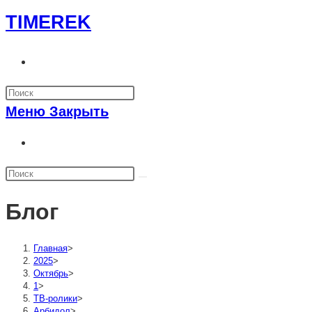
Перейти
TIMEREK
к
содержимому
Переключить
поиск
по
Меню
Закрыть
веб-
сайту
Переключить
поиск
по
веб-
Блог
сайту
Главная
>
2025
>
Октябрь
>
1
>
ТВ-ролики
>
Арбидол
>