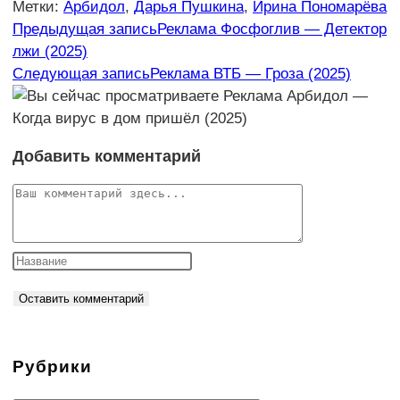
Метки
:
Арбидол
,
Дарья Пушкина
,
Ирина Пономарёва
Еще
Предыдущая запись
Реклама Фосфоглив — Детектор
лжи (2025)
статьи
Следующая запись
Реклама ВТБ — Гроза (2025)
Добавить комментарий
Комментарий
Рубрики