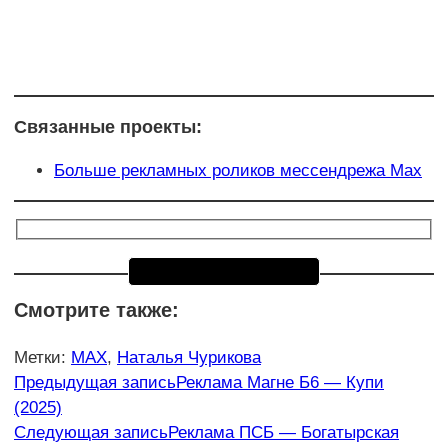
Связанные проекты:
Больше рекламных роликов мессендрежа Max
Смотрите также:
Метки
:
MAX
,
Наталья Чурикова
Еще
Предыдущая запись
Реклама Магне Б6 — Купи
(2025)
статьи
Следующая запись
Реклама ПСБ — Богатырская