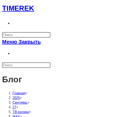
Перейти
TIMEREK
к
содержимому
Переключить
поиск
по
Меню
Закрыть
веб-
сайту
Переключить
поиск
по
веб-
Блог
сайту
Главная
>
2025
>
Сентябрь
>
27
>
ТВ-ролики
>
MAX
>