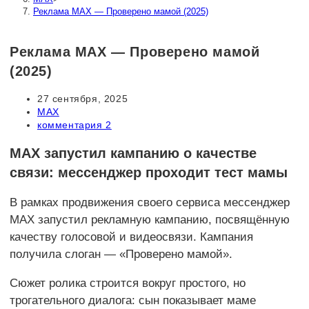
Реклама MAX — Проверено мамой (2025)
Реклама MAX — Проверено мамой
(2025)
Запись
27 сентября, 2025
опубликована:
Рубрика
MAX
записи:
Комментарии
комментария 2
к
записи:
MAX запустил кампанию о качестве
связи: мессенджер проходит тест мамы
В рамках продвижения своего сервиса мессенджер
MAX запустил рекламную кампанию, посвящённую
качеству голосовой и видеосвязи. Кампания
получила слоган — «Проверено мамой».
Сюжет ролика строится вокруг простого, но
трогательного диалога: сын показывает маме