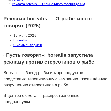
Реклама borealis — О рыбе много говорят (2025)
Реклама borealis — О рыбе много
говорят (2025)
Запись
18 мая, 2025
опубликована:
Рубрика
borealis
записи:
Комментарии
0 комментариев
к
записи:
«Пусть говорят»: borealis запустила
рекламу против стереотипов о рыбе
Borealis — бренд рыбы и морепродуктов —
представил телевизионную кампанию, посвящённую
разрушению стереотипов о рыбе.
В центре сюжета — распространённые
предрассудки: