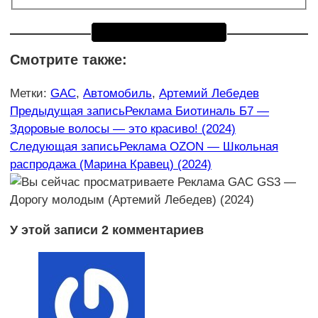
Смотрите также:
Метки
:
GAC
,
Автомобиль
,
Артемий Лебедев
Еще
Предыдущая запись
Реклама Биотиналь Б7 —
Здоровые волосы — это красиво! (2024)
статьи
Следующая запись
Реклама OZON — Школьная
распродажа (Марина Кравец) (2024)
У этой записи 2 комментариев