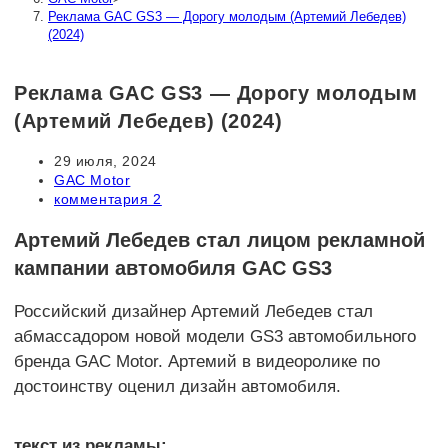
Реклама GAC GS3 — Дорогу молодым (Артемий Лебедев)
(2024)
Реклама GAC GS3 — Дорогу молодым
(Артемий Лебедев) (2024)
Запись
29 июля, 2024
опубликована:
Рубрика
GAC Motor
записи:
Комментарии
комментария 2
к
записи:
Артемий Лебедев стал лицом рекламной
кампании автомобиля GAC GS3
Российский дизайнер Артемий Лебедев стал
абмассадором новой модели GS3 автомобильного
бренда GAC Motor. Артемий в видеоролике по
достоинству оценил дизайн автомобиля.
текст из рекламы: